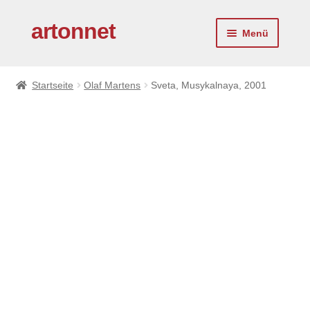
artonnet
Zur
Zum
Menü
Navigation
Inhalt
springen
springen
Startseite
Startseite
Olaf Martens
Sveta, Musykalnaya, 2001
Künstler
Service
Über uns
Kontakt
Impressum
Virtueller Kunstberater