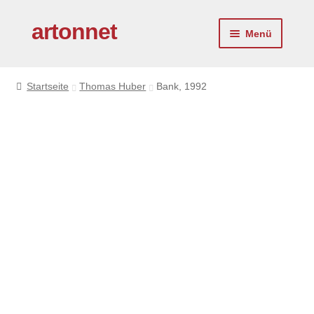
artonnet
Zur
Zum
Menü
Navigation
Inhalt
springen
springen
Startseite
Startseite
Thomas Huber
Bank, 1992
Künstler
Service
Über uns
Kontakt
Impressum
Virtueller Kunstberater