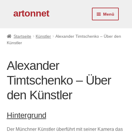
artonnet
Zur
Zum
Menü
Navigation
Inhalt
springen
springen
Startseite
Startseite
Künstler
Alexander Timtschenko – Über den
Künstler
Künstler
Untermen
Service
Alexander
ausklapp
Untermen
Über uns
Timtschenko – Über
ausklapp
Untermen
den Künstler
Kontakt
ausklapp
Untermen
Impressum
ausklapp
Hintergrund
Virtueller Kunstberater
Der Münchner Künstler überführt mit seiner Kamera das