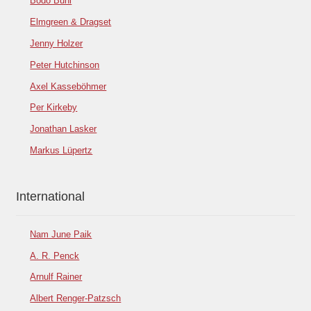
Bodo Buhl
Elmgreen & Dragset
Jenny Holzer
Peter Hutchinson
Axel Kasseböhmer
Per Kirkeby
Jonathan Lasker
Markus Lüpertz
International
Nam June Paik
A. R. Penck
Arnulf Rainer
Albert Renger-Patzsch